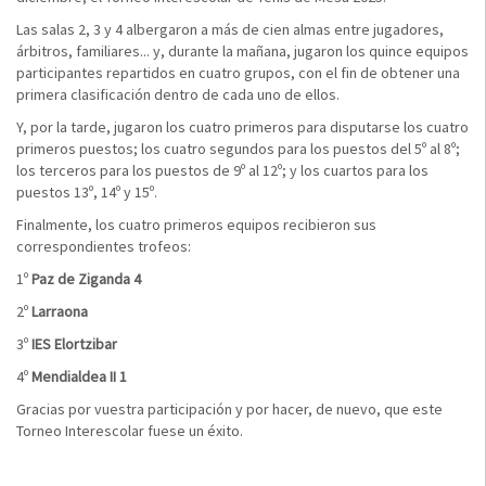
Las salas 2, 3 y 4 albergaron a más de cien almas entre jugadores,
árbitros, familiares... y, durante la mañana, jugaron los quince equipos
participantes repartidos en cuatro grupos, con el fin de obtener una
primera clasificación dentro de cada uno de ellos.
Y, por la tarde, jugaron los cuatro primeros para disputarse los cuatro
primeros puestos; los cuatro segundos para los puestos del 5º al 8º;
los terceros para los puestos de 9º al 12º; y los cuartos para los
puestos 13º, 14º y 15º.
Finalmente, los cuatro primeros equipos recibieron sus
correspondientes trofeos:
1º
Paz de Ziganda 4
2º
Larraona
3º
IES Elortzibar
4º
Mendialdea II 1
Gracias por vuestra participación y por hacer, de nuevo, que este
Torneo Interescolar fuese un éxito.